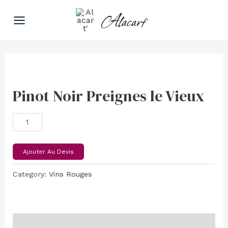
Aller
Main
Alacart'
au
Menu
contenu
Pinot
Noir
Preignes
Pinot Noir Preignes le Vieux
le
Vieux
quantity
Ajouter Au Devis
Category:
Vins Rouges
Description