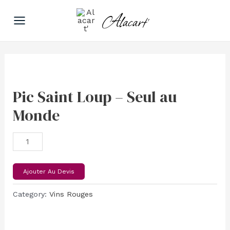
Aller
Main
Alacart'
au
Menu
contenu
Pic
Saint
Loup
Pic Saint Loup – Seul au
-
Monde
Seul
au
Monde
quantity
Ajouter Au Devis
Category:
Vins Rouges