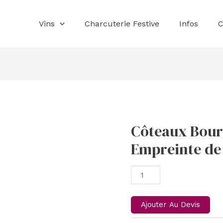
Vins
Charcuterie Festive
Infos
C
Côteaux Bour
Côteaux
Bourguignon
Empreinte de
-
Empreinte
de
Brossette
quantity
Ajouter Au Devis