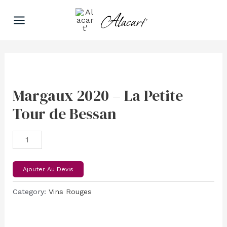
Aller
Main
Alacart'
au
Menu
contenu
Margaux
2020
-
Margaux 2020 – La Petite
La
Tour de Bessan
Petite
Tour
de
Bessan
quantity
Ajouter Au Devis
Category:
Vins Rouges