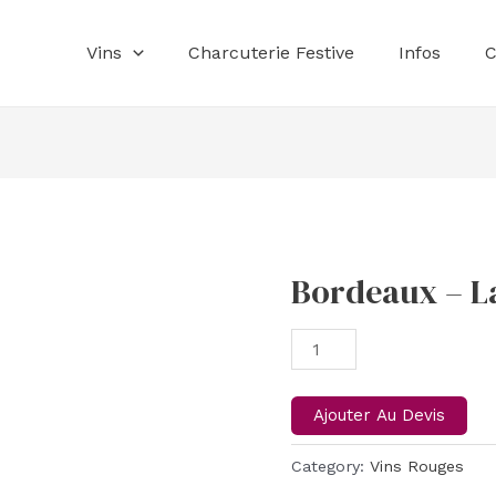
Vins
Charcuterie Festive
Infos
C
Bordeaux – L
Bordeaux
-
La
Petite
Échoppe
Ajouter Au Devis
quantity
Category:
Vins Rouges