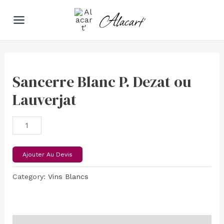
Aller
Main
Alacart'
au
Menu
contenu
Sancerre
Blanc
Sancerre Blanc P. Dezat ou
P.
Lauverjat
Dezat
ou
Lauverjat
quantity
Ajouter Au Devis
Category:
Vins Blancs