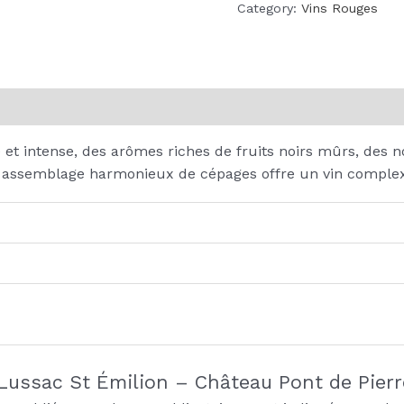
quantity
Category:
Vins Rouges
on
Reviews (0)
et intense, des arômes riches de fruits noirs mûrs, des no
t assemblage harmonieux de cépages offre un vin comple
 “Lussac St Émilion – Château Pont de Pierr