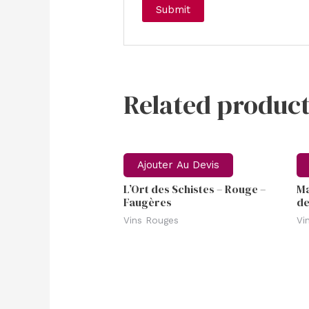
Related product
Ajouter Au Devis
L’Ort des Schistes – Rouge –
Ma
Faugères
de
Vins Rouges
Vi