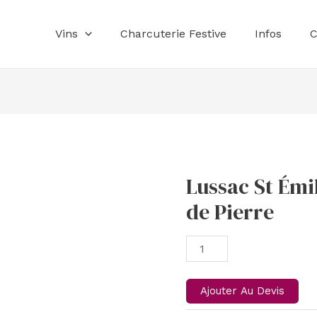
Vins
Charcuterie Festive
Infos
C
Lussac St Émi
Lussac
St
de Pierre
Émilion
-
Château
Pont
de
Ajouter Au Devis
Pierre