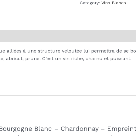
quantity
Category:
Vins Blancs
on
Reviews (0)
e alliées à une structure veloutée lui permettra de se bo
e, abricot, prune. C’est un vin riche, charnu et puissant.
 “Bourgogne Blanc – Chardonnay – Empreint