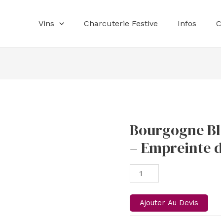
Vins
Charcuterie Festive
Infos
C
Bourgogne B
Bourgogne
Blanc
– Empreinte d
-
Chardonnay
-
Empreinte
de
Ajouter Au Devis
Brossette