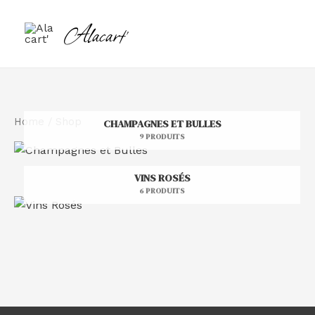
Aller
Alacart'
au
contenu
Home
/ Shop
CHAMPAGNES ET BULLES
9 PRODUITS
VINS ROSÉS
6 PRODUITS